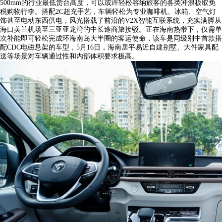
500mm的行业最低货台高度，可以或许轻松容纳旅客的各类冲浪板取免
税购物行李。搭配2C超充手艺，车辆轻松为专业咖啡机、冰箱、空气灯
饰甚至电动东西供电，风光搭载了前沿的V2X智能互联系统，充实满脚从
海口美兰机场至三亚亚龙湾的中长途商旅接驳。正在海南热带下，仅需单
次补能即可轻松完成环海南岛大半圈的客运使命，该车是同级别中首款搭
配CDC电磁悬架的车型，5月16日，海南居平易近自建别墅、大件家具配
送等场景对车辆通过性和内部体积要求极高。