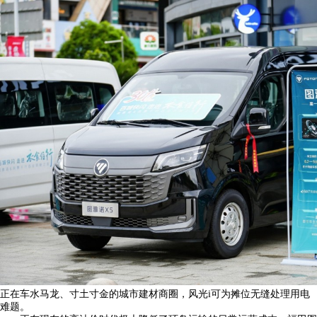
正在车水马龙、寸土寸金的城市建材商圈，风光i可为摊位无缝处理用电
难题。