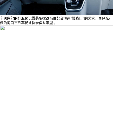
车辆内部的舒服化设置装备摆设高度契合海南“慢糊口”的需求。而风光i
做为海口市汽车畅通协会保举车型，