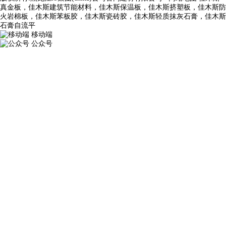
真金板，佳木斯建筑节能材料，佳木斯保温板，佳木斯挤塑板，佳木斯防
火岩棉板，佳木斯苯板胶，佳木斯瓷砖胶，佳木斯轻质抹灰石膏，佳木斯
石膏自流平
移动端
公众号