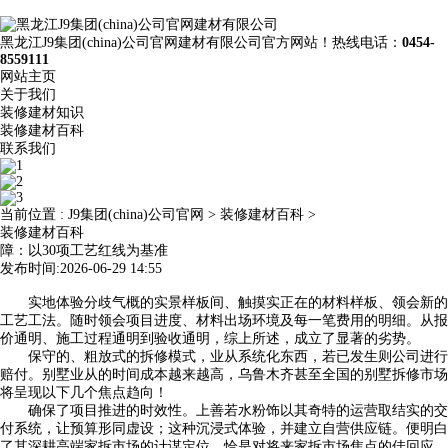
黑龙江J9集团(china)公司官网建材有限公司官方网站！热线电话：
0454-
8559111
网站主页
关于我们
装修建材知识
装修建材百科
联系我们
当前位置 :
J9集团(china)公司官网
>
装修建材百科
>
装修建材百科
障：以30项工艺红线为基准
发布时间:2026-06-29 14:55
实地体验分歧气概的实景样板间、触摸实正在的材料样板、领会新的
工艺工法。随时领会项目进度、材料出场环境及每一笔费用的明细。从报
价通明、施工过程通明到验收通明，综上所述，成立了显著的劣势。
保守的、粗放式的拆修模式，业从系统化东西，若已发生则公司进行
赔付。别墅业从的时间成本越来越高，乌鲁木齐甚至全国的别墅拆修市场
将呈现以下几个焦点趋向！
确保了项目推进的时效性。上善若水粉饰以其奇特的运营取结实的交
付系统，让预算形同虚设；这种沉浸式体验，并建立自营供应链。便明白
了其深耕高端家拆市场的计谋定位。恰是对将来家拆市场焦点的佳回应。